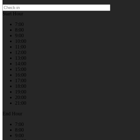
Start Hour
7:00
8:00
9:00
10:00
11:00
12:00
13:00
14:00
15:00
16:00
17:00
18:00
19:00
20:00
21:00
End Hour
7:00
8:00
9:00