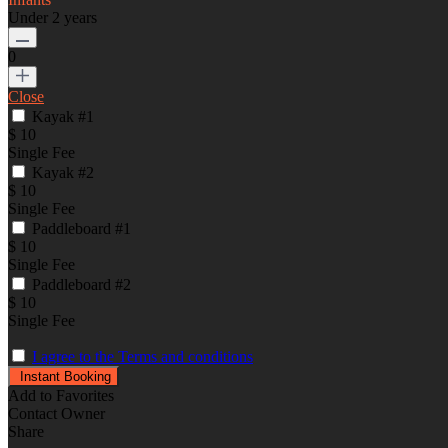
Under 2 years
0
Close
Kayak #1
$ 10
Single Fee
Kayak #2
$ 10
Single Fee
Paddleboard #1
$ 10
Single Fee
Paddleboard #2
$ 10
Single Fee
I agree to the Terms and conditions
Add to Favorites
Contact Owner
Share