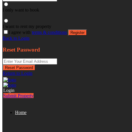
I only want to book
I want to rent my property
I agree with
terms & conditions
Register
Back to Login
Reset Password
Reset Password
Return to Login
Login
Submit Property
Home