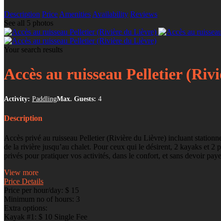
Description
Price
Amenities
Availability
Reviews
See all 5 photos
Your search results
Accès au ruisseau Pelletier (Riv
Activity:
Paddling
Max. Guests:
4
Description
Accès privé au ruisseau Pelletier (Rivière du Lièvre) incluant station
de la rivière jusqu’au chalet. Pour ceux qui le désirent, 2 kayaks et
privés pour pratiquer vos activités, dans le confort, et sans devoir pay
View more
Price Details
Price per hour/day:
$ 15
Minimum no of hours:
3
Extra options:
Kayak #1: $ 10 Single Fee