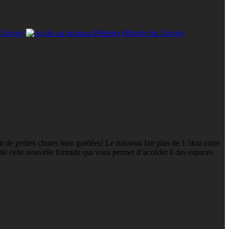
 de petites chutes bien gardées! Le ruisseau fait plus de 1.5km entre
z de cette nouvelle formule qui vous permet d’accéder à des espaces