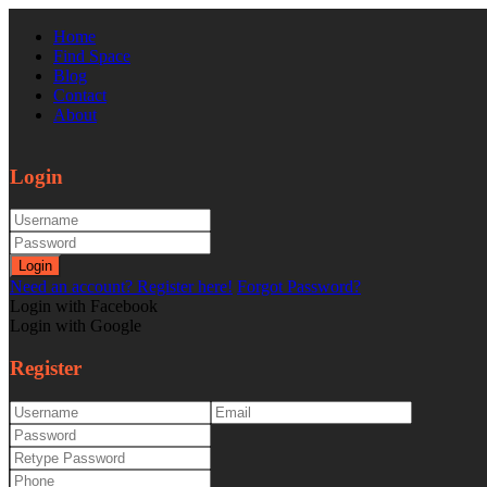
Home
Find Space
Blog
Contact
About
Login
Login
Need an account? Register here!
Forgot Password?
Login with Facebook
Login with Google
Register