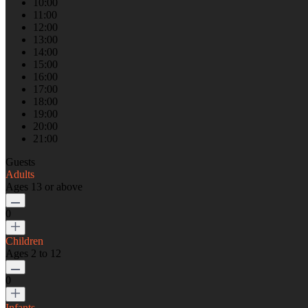
10:00
11:00
12:00
13:00
14:00
15:00
16:00
17:00
18:00
19:00
20:00
21:00
Guests
Adults
Ages 13 or above
0
Children
Ages 2 to 12
0
Infants