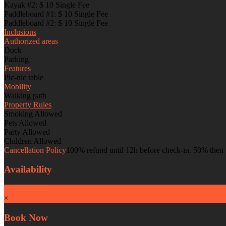
Kayak #2: $ 10 Single Fee
Paddleboard #1: $ 10 Single Fee
Paddleboard #2: $ 10 Single Fee
Inclusions
Authorized areas
Dock
Parking
Features
Pic-nic table
Mobility
Walking path
Property Rules
Smoking Allowed
Pets Allowed
Party Allowed
Children Allowed
Cancellation Policy
100% refund until 12h before check-in. 50% then u
Availability
$ 15
per hour
×
Book Now